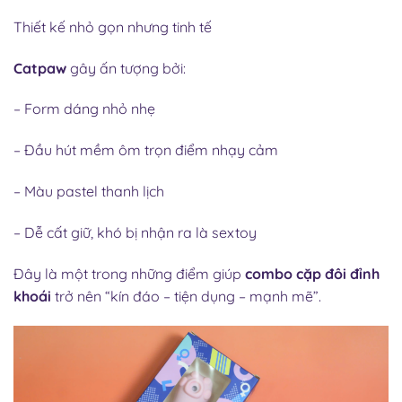
Thiết kế nhỏ gọn nhưng tinh tế
Catpaw
gây ấn tượng bởi:
– Form dáng nhỏ nhẹ
– Đầu hút mềm ôm trọn điểm nhạy cảm
– Màu pastel thanh lịch
– Dễ cất giữ, khó bị nhận ra là sextoy
Đây là một trong những điểm giúp
combo cặp đôi đỉnh
khoái
trở nên “kín đáo – tiện dụng – mạnh mẽ”.