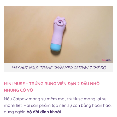
MÁY HÚT NGỤY TRANG CHÂN MÈO CATPAW 7 CHẾ ĐỘ
MINI MUSE – TRỨNG RUNG VIÊN ĐẠN 2 ĐẦU NHỎ
NHƯNG CÓ VÕ
Nếu
Catpaw
mang sự mềm mại, thì
Muse
mang lại sự
mãnh liệt. Hai sản phẩm tạo nên sự cân bằng hoàn hảo,
đúng nghĩa
bộ đôi đỉnh khoái
.