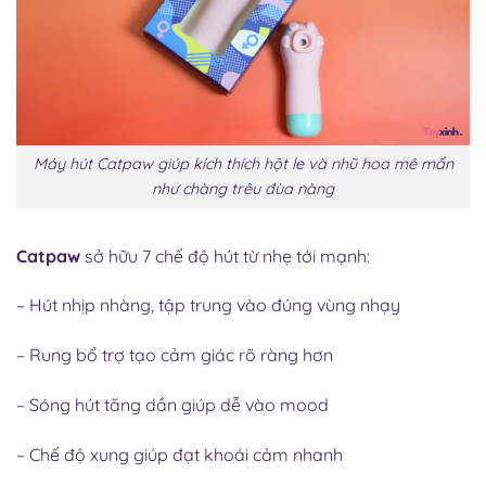
Máy hút Catpaw giúp kích thích hột le và nhũ hoa mê mẩn
như chàng trêu đùa nàng
Catpaw
sở hữu 7 chế độ hút từ nhẹ tới mạnh:
– Hút nhịp nhàng, tập trung vào đúng vùng nhạy
– Rung bổ trợ tạo cảm giác rõ ràng hơn
– Sóng hút tăng dần giúp dễ vào mood
– Chế độ xung giúp đạt khoái cảm nhanh