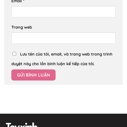
Email
*
Trang web
Lưu tên của tôi, email, và trang web trong trình
duyệt này cho lần bình luận kế tiếp của tôi.