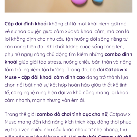
Cặp đôi đỉnh khoái
không chỉ là một khái niệm gợi mở
về sự hòa quyện giữa cảm xúc và khoái cảm, mà còn là
lời khẳng định cho nhu cầu tận hưởng đời sống riêng tư
của nàng hiện đại. Khi chất lượng cuộc sống tăng lên,
phụ nữ ngày càng chủ động tìm kiếm những
combo đỉnh
khoái
giúp giải tỏa stress, nuông chiều bản thân và nâng
tầm trải nghiệm tận hưởng. Trong đó, bộ đôi
Catpaw
x
Muse
– cặp đôi khoái cảm đỉnh cao
đang trở thành lựa
chọn nổi bật nhờ sự kết hợp hoàn hảo giữa thiết kế tinh
tế, công nghệ rung hiện đại và khả năng mang lại khoái
cảm nhanh, mạnh nhưng vẫn êm ái.
Trong thế giới
combo đồ chơi tình dục cho nữ
,
Catpaw
x
Muse
mang đến khả năng kích thích kép, đồng thời phục
vụ trọn vẹn nhiều nhu cầu khác nhau: từ nhẹ nhàng, thư
giãn đến cực khoái bùng nổ. Với
máy hút Catpaw 10 chế