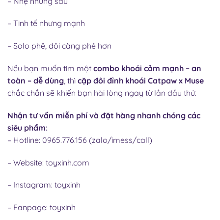
– Nhẹ nhưng sâu
– Tinh tế nhưng mạnh
– Solo phê, đôi càng phê hơn
Nếu bạn muốn tìm một
combo khoái cảm mạnh – an
toàn – dễ dùng
, thì
cặp đôi đỉnh khoái
Catpaw
x
Muse
chắc chắn sẽ khiến bạn hài lòng ngay từ lần đầu thử.
Nhận tư vấn miễn phí và đặt hàng nhanh chóng các
siêu phẩm:
– Hotline: 0965.776.156 (zalo/imess/call)
– Website:
toyxinh.com
– Instagram:
toyxinh
– Fanpage:
toyxinh