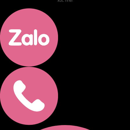
xúc nhé!