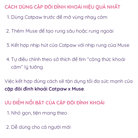
CÁCH DÙNG CẶP ĐÔI ĐỈNH KHOÁI HIỆU QUẢ NHẤT
Dùng Catpaw trước để mở vùng nhạy cảm
Thêm Muse để tạo rung sâu hoặc rung ngoài
Kết hợp nhịp hút của Catpaw với nhịp rung của Muse
Tự điều chỉnh theo sở thích để tìm “công thức khoái
cảm” lý tưởng
Việc kết hợp đúng cách sẽ tận dụng tối đa sức mạnh của
cặp đôi đỉnh khoái Catpaw x Muse
.
ƯU ĐIỂM NỔI BẬT CỦA
CẶP ĐÔI ĐỈNH KHOÁI
Nhỏ gọn, tiện mang theo
Dễ dùng cho cả người mới