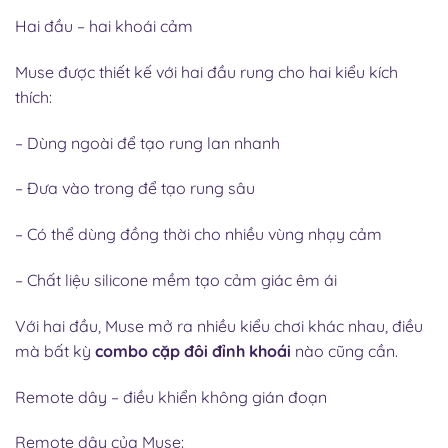
Hai đầu – hai khoái cảm
Muse được thiết kế với hai đầu rung cho hai kiểu kích
thích:
– Dùng ngoài để tạo rung lan nhanh
– Đưa vào trong để tạo rung sâu
– Có thể dùng đồng thời cho nhiều vùng nhạy cảm
– Chất liệu silicone mềm tạo cảm giác êm ái
Với hai đầu, Muse mở ra nhiều kiểu chơi khác nhau, điều
mà bất kỳ
combo cặp đôi đỉnh khoái
nào cũng cần.
Remote dây – điều khiển không gián đoạn
Remote dây của Muse: