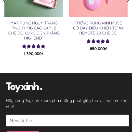
MÁY RUNG NGỤY TRANG
TRỨNG RUNG MINI MUSE
PINCHY PIG CAO CẤP 12
CÓ DÂY ĐIỀU KHIỂN TỪ XA
CHẾ ĐỘ XUNG ĐIỆN [HÀNG
REMOTE 20 CHẾ ĐỘ
HIGHEND]
Được xếp
850,000
₫
hạng
5.00
Được xếp
1,390,000
₫
5 sao
hạng
5.00
5 sao
Hãy cùng Toyxinh khám phá những phút giây thú vị của cảm xúc
nhé!