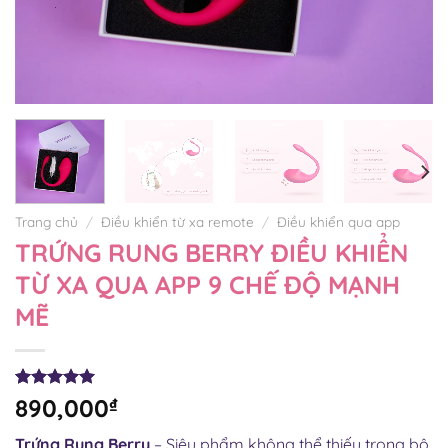
Trang chủ
/
Điều khiển từ xa remote
/
Điều khiển qua app
TRỨNG RUNG BERRY ĐIỀU KHIỂN
TỪ XA QUA APP 9 CHẾ ĐỘ MẠNH
MẼ
4.93
41
trên 5
890,000
₫
dựa trên
đánh giá
Trứng Rung Berry
– Siêu phẩm không thể thiếu trong bộ