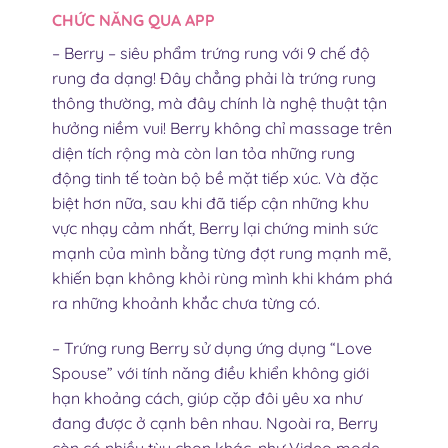
CHỨC NĂNG QUA APP
– Berry – siêu phẩm trứng rung với 9 chế độ
rung đa dạng! Đây chẳng phải là trứng rung
thông thường, mà đây chính là nghệ thuật tận
hưởng niềm vui! Berry không chỉ massage trên
diện tích rộng mà còn lan tỏa những rung
động tinh tế toàn bộ bề mặt tiếp xúc. Và đặc
biệt hơn nữa, sau khi đã tiếp cận những khu
vực nhạy cảm nhất, Berry lại chứng minh sức
mạnh của mình bằng từng đợt rung mạnh mẽ,
khiến bạn không khỏi rùng mình khi khám phá
ra những khoảnh khắc chưa từng có.
– Trứng rung Berry sử dụng ứng dụng “Love
Spouse” với tính năng điều khiển không giới
hạn khoảng cách, giúp cặp đôi yêu xa như
đang được ở cạnh bên nhau. Ngoài ra, Berry