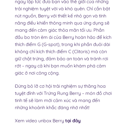
ngay lập tức đưa bạn vào thế giới của những
trải nghiệm tuyệt vời và khó quên. Chỉ cần bật
nút nguồn, Berry với thiết kế nhỏ gọn và tính
năng điều khiển thông minh qua ứng dụng sẽ
mang đến cảm giác thỏa mãn tối ưu. Phần
đầu bo tròn êm ái của Berry hoàn hảo để kích
thích điểm G (G-spot), trong khi phần đuôi dài
không chỉ kích thích điểm C (Clitoris) mà còn
giữ chặt trứng, đảm bảo an toàn và tránh rơi
rớt – ngay cả khi bạn muốn khám phá cảm
giác ở nơi công cộng.
Đừng bỏ lỡ cơ hội trải nghiệm sự thăng hoa
tuyệt đỉnh với Trứng Rung Berry – món đồ chơi
tinh tế sẽ làm mới cảm xúc và mang đến
những khoảnh khắc đáng nhớ nhất!
Xem video unbox Berry
tại đây