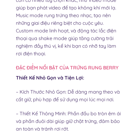
còn có nhiều tùy chọn khác, như Video mode
giúp bạn phát video để tạo không khí mới lạ.
Music mode rung trứng theo nhạc, tạo nên
những giai điệu riêng biệt cho cuộc yêu.
Custom mode linh hoạt, và động tác lắc điện
thoại qua shake mode giúp tăng cường trải
nghiệm đầy thú vị, kể khi bạn có nhỡ tay làm
rơi điện thoại.
ĐẶC ĐIỂM NỔI BẬT CỦA TRỨNG RUNG BERRY
Thiết Kế Nhỏ Gọn và Tiện Lợi:
– Kích Thước Nhỏ Gọn: Dễ dàng mang theo và
cất giữ, phù hợp để sử dụng mọi lúc mọi nơi.
– Thiết Kế Thông Minh: Phần đầu bo tròn êm ái
và phần đuôi dài giúp giữ chặt trứng, đảm bảo
an toàn và tránh rơi rớt.