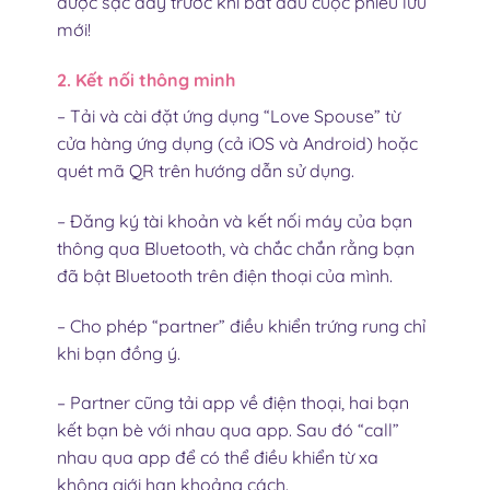
được sạc đầy trước khi bắt đầu cuộc phiêu lưu
mới!
2. Kết nối thông minh
– Tải và cài đặt ứng dụng “Love Spouse” từ
cửa hàng ứng dụng (cả iOS và Android) hoặc
quét mã QR trên hướng dẫn sử dụng.
– Đăng ký tài khoản và kết nối máy của bạn
thông qua Bluetooth, và chắc chắn rằng bạn
đã bật Bluetooth trên điện thoại của mình.
– Cho phép “partner” điều khiển trứng rung chỉ
khi bạn đồng ý.
– Partner cũng tải app về điện thoại, hai bạn
kết bạn bè với nhau qua app. Sau đó “call”
nhau qua app để có thể điều khiển từ xa
không giới hạn khoảng cách.