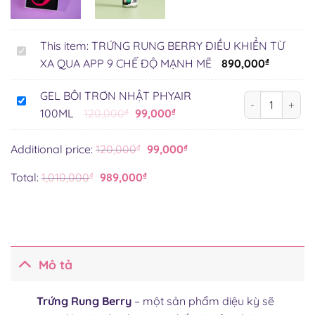
This item:
TRỨNG RUNG BERRY ĐIỀU KHIỂN TỪ
TRỨNG
XA QUA APP 9 CHẾ ĐỘ MẠNH MẼ
890,000
₫
RUNG
BERRY
GEL BÔI TRƠN NHẬT PHYAIR
GEL BÔI TRƠN
ĐIỀU
GEL
Giá
Giá
100ML
120,000
₫
99,000
₫
KHIỂN
BÔI
gốc
hiện
TỪ
TRƠN
là:
tại
XA
Additional price:
120,000
₫
99,000
₫
NHẬT
QUA
120,000₫.
là:
PHYAIR
Total:
1,010,000
₫
989,000
₫
APP
100ML
99,000₫.
9
CHẾ
ĐỘ
MẠNH
MẼ
Mô tả
Trứng Rung Berry
– một sản phẩm diệu kỳ sẽ