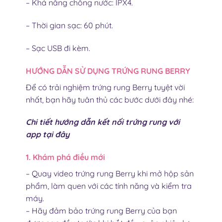
– Khả năng chống nước: IPX4.
– Thời gian sạc: 60 phút.
– Sạc USB đi kèm.
HƯỚNG DẪN SỬ DỤNG TRỨNG RUNG BERRY
Để có trải nghiệm trứng rung Berry tuyệt vời
nhất, bạn hãy tuân thủ các bước dưới đây nhé:
Chi tiết hướng dẫn kết nối trứng rung với
app
tại đây
1. Khám phá điều mới
– Quay video trứng rung Berry khi mở hộp sản
phẩm, làm quen với các tính năng và kiểm tra
máy.
– Hãy đảm bảo trứng rung Berry của bạn