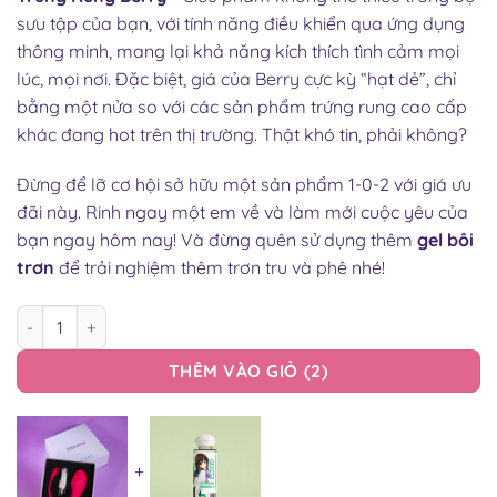
sưu tập của bạn, với tính năng điều khiển qua ứng dụng
thông minh, mang lại khả năng kích thích tình cảm mọi
lúc, mọi nơi. Đặc biệt, giá của Berry cực kỳ “hạt dẻ”, chỉ
bằng một nửa so với các sản phẩm trứng rung cao cấp
khác đang hot trên thị trường. Thật khó tin, phải không?
Đừng để lỡ cơ hội sở hữu một sản phẩm 1-0-2 với giá ưu
đãi này. Rinh ngay một em về và làm mới cuộc yêu của
bạn ngay hôm nay! Và đừng quên sử dụng thêm
gel bôi
trơn
để trải nghiệm thêm trơn tru và phê nhé!
TRỨNG RUNG BERRY ĐIỀU KHIỂN TỪ XA QUA APP 9 CHẾ ĐỘ MẠN
THÊM VÀO GIỎ
2