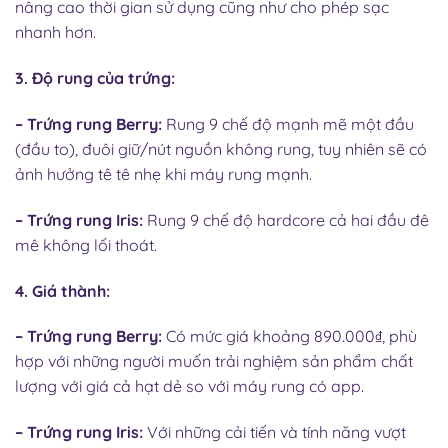
nâng cao thời gian sử dụng cũng như cho phép sạc
nhanh hơn.
3. Độ rung của trứng:
–
Trứng rung Berry
:
Rung 9 chế độ mạnh mẽ một đầu
(đầu to), đuôi giữ/nút nguồn không rung, tuy nhiên sẽ có
ảnh hưởng tê tê nhẹ khi máy rung mạnh.
–
Trứng rung Iris
:
Rung 9 chế độ hardcore cả hai đầu đê
mê không lối thoát.
4. Giá thành:
–
Trứng rung Berry
:
Có mức giá khoảng 890.000₫, phù
hợp với những người muốn trải nghiệm sản phẩm chất
lượng với giá cả hạt dẻ so với máy rung có app.
–
Trứng rung Iris
:
Với những cải tiến và tính năng vượt