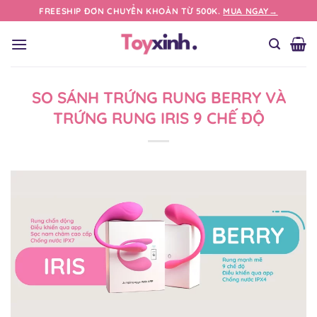
Bỏ
FREESHIP ĐƠN CHUYỂN KHOẢN TỪ 500K.
MUA NGAY→
qua
nội
dung
SO SÁNH TRỨNG RUNG BERRY VÀ
TRỨNG RUNG IRIS 9 CHẾ ĐỘ