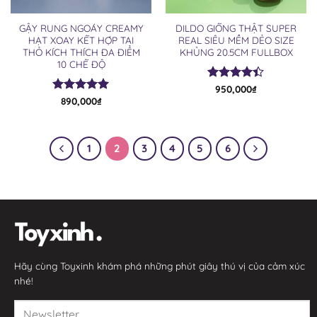
GẬY RUNG NGOÁY CREAMY
DILDO GIỐNG THẬT SUPER
HẠT XOAY KẾT HỢP TAI
REAL SIÊU MỀM DẺO SIZE
THỎ KÍCH THÍCH ĐA ĐIỂM
KHỦNG 20.5CM FULLBOX
10 CHẾ ĐỘ
Được xếp
950,000
₫
hạng
4.36
Được xếp
890,000
₫
5 sao
hạng
5.00
5 sao
1
2
3
4
5
6
Hãy cùng Toyxinh khám phá những phút giây thú vị của cảm xúc
nhé!