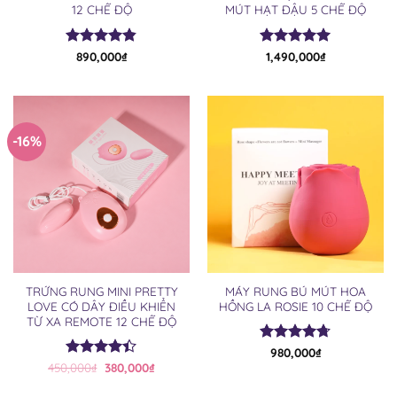
12 CHẾ ĐỘ
MÚT HẠT ĐẬU 5 CHẾ ĐỘ
Được xếp
890,000
₫
Được xếp
1,490,000
₫
hạng
4.83
hạng
5.00
5 sao
5 sao
-16%
TRỨNG RUNG MINI PRETTY
MÁY RUNG BÚ MÚT HOA
LOVE CÓ DÂY ĐIỀU KHIỂN
HỒNG LA ROSIE 10 CHẾ ĐỘ
TỪ XA REMOTE 12 CHẾ ĐỘ
Được xếp
980,000
₫
Giá
Giá
hạng
4.71
450,000
Được xếp
₫
380,000
₫
gốc
hiện
5 sao
hạng
4.40
là:
tại
5 sao