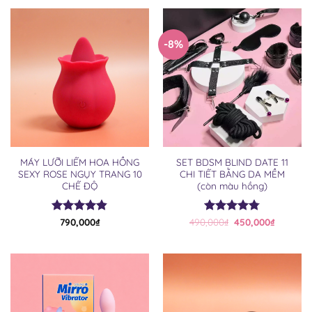
450,000₫.
là:
380,000₫.
-8%
MÁY LƯỠI LIẾM HOA HỒNG
SET BDSM BLIND DATE 11
SEXY ROSE NGỤY TRANG 10
CHI TIẾT BẰNG DA MỀM
CHẾ ĐỘ
(còn màu hồng)
Giá
Giá
Được xếp
790,000
₫
490,000
Được xếp
₫
450,000
₫
gốc
hiện
hạng
4.82
hạng
4.75
là:
tại
5 sao
5 sao
490,000₫.
là:
450,000₫