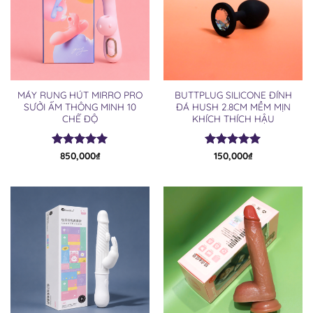
MÁY RUNG HÚT MIRRO PRO
BUTTPLUG SILICONE ĐÍNH
SƯỞI ẤM THÔNG MINH 10
ĐÁ HUSH 2.8CM MỀM MỊN
CHẾ ĐỘ
KHÍCH THÍCH HẬU
Được xếp
850,000
₫
Được xếp
150,000
₫
hạng
4.91
hạng
5.00
5 sao
5 sao