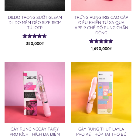
DILDO TRONG SUỐT GLEAM
TRỨNG RUNG IRIS CAO CẤP
DILDO MỀM DẺO SIZE 15CM
ĐIỀU KHIỂN TỪ XA QUA
TÚI OTP
APP 9 CHẾ ĐỘ RUNG CHẤN
ĐỘNG
Được xếp
350,000
₫
hạng
4.67
Được xếp
1,690,000
₫
5 sao
hạng
4.94
5 sao
GẬY RUNG NGOÁY FAIRY
GẬY RUNG THỤT LAYLA
PRO KÍCH THÍCH ĐA ĐIỂM
PRO KẾT HỢP TAI THỎ BÚ