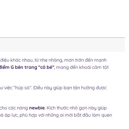
120,000₫.
là:
99,000₫.
 điệu khác nhau, từ nhẹ nhàng, mơn trớn đến mạnh
iểm G bên trong “cô bé”
, mang đến khoái cảm tột
ư việc “húp sò”. Điều này giúp bạn tận hưởng được
 cho các nàng
newbie
. Kích thước nhỏ gọn này giúp
uá áp lực, phù hợp với những ai mới bắt đầu làm quen