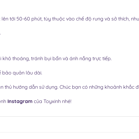
c lên tới 50-60 phút, tùy thuộc vào chế độ rung và sở thích, n
.
i khô thoáng, tránh bụi bẩn và ánh nắng trực tiếp.
 bảo quản lâu dài.
uân thủ hướng dẫn sử dụng. Chúc bạn có những khoảnh khắc đ
kênh
Instagram
của Toyxinh nhé!