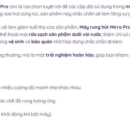
 Pro
còn là lựa chọn tuyệt vời để các cặp đôi sử dụng trong
m
g vừa hút cùng lúc, sản phẩm này chắc chắn sẽ làm tăng sự gầ
ớc sẽ làm giảm tuổi thọ của sản phẩm,
Máy rung hút Mirro Pr
thể thoải mái
rửa sạch sản phẩm dưới vòi nước
, thậm chí sử
dàng
vệ sinh
và
bảo quản
nhờ hộp đựng chắc chắn đi kèm.
ông thường, mà là một
trải nghiệm hoàn hảo
, giúp bạn khám
ng nhiều cường độ mạnh nhẹ khác nhau.
 các chế độ rung tương ứng.
 khởi động khi bật máy).