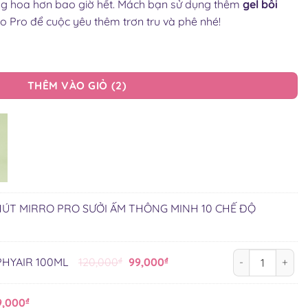
ng hoa hơn bao giờ hết. Mách bạn sử dụng thêm
gel bôi
o Pro để cuộc yêu thêm trơn tru và phê nhé!
ỞI ẤM THÔNG MINH 10 CHẾ ĐỘ số lượng
THÊM VÀO GIỎ
2
ÚT MIRRO PRO SƯỞI ẤM THÔNG MINH 10 CHẾ ĐỘ
GEL BÔI TRƠN 
Giá
Giá
PHYAIR 100ML
120,000
₫
99,000
₫
gốc
hiện
là:
tại
9,000
₫