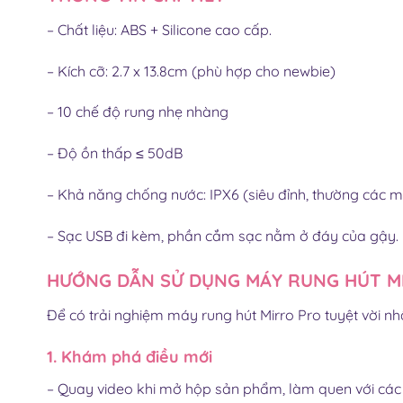
– Chất liệu: ABS + Silicone cao cấp.
– Kích cỡ: 2.7 x 13.8cm (phù hợp cho newbie)
– 10 chế độ rung nhẹ nhàng
– Độ ồn thấp ≤ 50dB
– Khả năng chống nước: IPX6 (siêu đỉnh, thường các má
– Sạc USB đi kèm, phần cắm sạc nằm ở đáy của gậy.
HƯỚNG DẪN SỬ DỤNG MÁY RUNG HÚT M
Để có trải nghiệm máy rung hút Mirro Pro tuyệt vời nh
1. Khám phá điều mới
– Quay video khi mở hộp sản phẩm, làm quen với các 