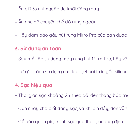
– Ấn giữ 3s nút nguồn để khởi động máy
– Ấn nhẹ để chuyển chế độ rung ngoáy.
– Hãy đảm bảo g
ậy hút rung Mirro Pro
của bạn được s
3. Sử dụng an toàn
– Sau mỗi lần sử dụng máy
rung hút Mirro Pro
, hãy v
– Lưu ý: Tránh sử dụng các loại gel bôi trơn gốc sili
4. Sạc hiệu quả
– Thời gian sạc khoảng 2h, theo dõi đèn thông báo trê
– Đèn nháy cho biết đang sạc, và khi pin đầy, đèn v
– Để bảo quản pin, tránh sạc quá thời gian quy định.