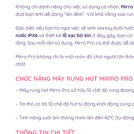
Không chỉ dành riêng cho việc sử dụng cá nhân,
Mirro
đưa bạn tình dễ dàng “lên đỉnh”. Với khả năng vừa run
Đặc biệt, nếu bạn lo ngại việc vệ sinh sextoy dưới nư
nước IPX6
và thiết kế
lỗ sạc bịt kín
ở đáy gậy, bạn có 
lắng. Sau mỗi lần sử dụng, Mirro Pro có thể được dễ 
Mirro Pro không chỉ là một món đồ chơi người lớn th
nhất.
CHỨC NĂNG MÁY RUNG HÚT MIRRO PRO
– Máy rung hút Mirro Pro sở hữu 10 chế độ rung đươ
– Tai thỏ có tới 10 chế độ hút tự động khởi động cùng
– Tính năng sưởi ấm thông minh lên đến 42°C (tự động
THÔNG TIN CHI TIẾT