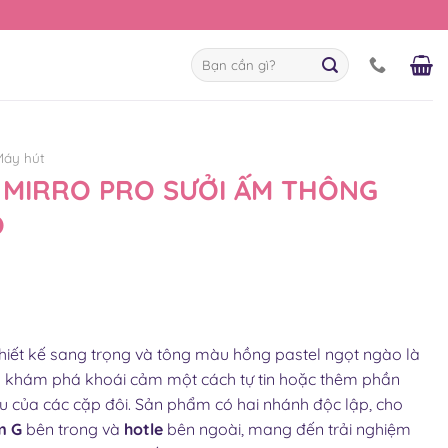
Tìm
kiếm:
Máy hút
 MIRRO PRO SƯỞI ẤM THÔNG
Ộ
thiết kế sang trọng và tông màu hồng pastel ngọt ngào là
em khám phá khoái cảm một cách tự tin hoặc thêm phần
của các cặp đôi. Sản phẩm có hai nhánh độc lập, cho
m G
bên trong và
hotle
bên ngoài, mang đến trải nghiệm