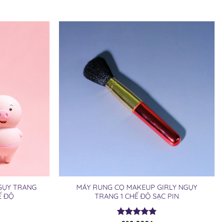
NGỤY TRANG
MÁY RUNG CỌ MAKEUP GIRLY NGỤY
Ế ĐỘ
TRANG 1 CHẾ ĐỘ SẠC PIN