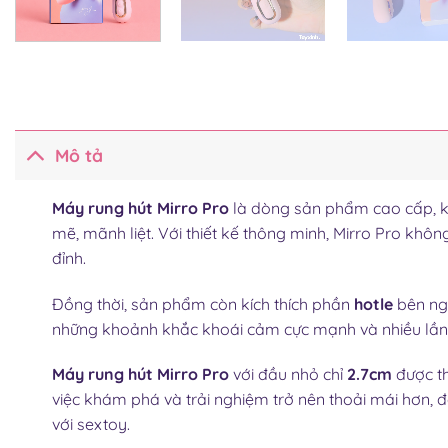
Mô tả
Máy rung hút Mirro Pro
là dòng sản phẩm cao cấp, k
mẽ, mãnh liệt. Với thiết kế thông minh, Mirro Pro khô
đỉnh.
Đồng thời, sản phẩm còn kích thích phần
hotle
bên ng
những khoảnh khắc khoái cảm cực mạnh và nhiều lần l
Máy rung hút Mirro Pro
với đầu nhỏ chỉ
2.7cm
được th
việc khám phá và trải nghiệm trở nên thoải mái hơn, 
với sextoy.