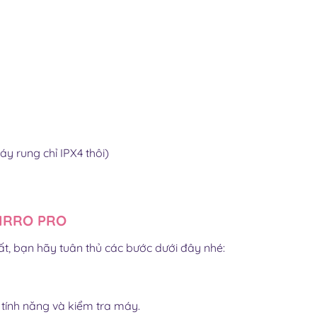
y rung chỉ IPX4 thôi)
IRRO PRO
ất, bạn hãy tuân thủ các bước dưới đây nhé:
tính năng và kiểm tra máy.