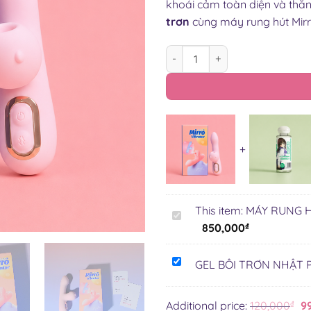
khoái cảm toàn diện và thă
trơn
cùng máy rung hút Mirr
MÁY RUNG HÚT MIRRO PRO SƯ
This item:
MÁY RUNG H
MÁY
850,000
₫
RUNG
HÚT
GEL
MIRRO
GEL BÔI TRƠN NHẬT 
BÔI
PRO
TRƠN
SƯỞI
Additional price:
120,000
₫
9
NHẬT
ẤM