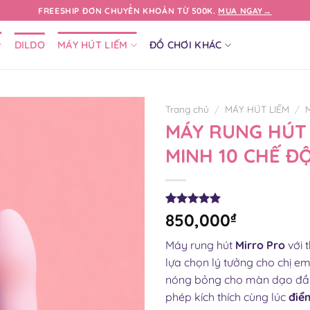
FREESHIP ĐƠN CHUYỂN KHOẢN TỪ 500K.
MUA NGAY→
DILDO
MÁY HÚT LIẾM
ĐỒ CHƠI KHÁC
Trang chủ
/
MÁY HÚT LIẾM
/
MÁY RUNG HÚT
MINH 10 CHẾ Đ
4.91
23
trên 5
850,000
₫
dựa trên
đánh giá
Máy rung hút
Mirro Pro
với 
lựa chọn lý tưởng cho chị 
nóng bỏng cho màn dạo đầu 
phép kích thích cùng lúc
điể