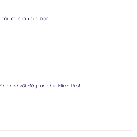
hu cầu cá nhân của bạn.
áng nhớ với Máy rung hút Mirro Pr
o!