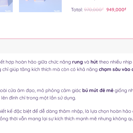
PHYAIR
THÔNG
Total:
970,000
₫
949,000
₫
100ML
MINH
10
CHẾ
ĐỘ
ết hợp hoàn hảo giữa chức năng
rung
và
hút
theo nhiều nhịp
ng chỉ giúp tăng kích thích mà còn có khả năng
chạm sâu vào đ
oài cửa âm đạo, mô phỏng cảm giác
bú mút đê mê
giống nh
ên đỉnh chỉ trong một lần sử dụng.
iết kế đặc biệt để dễ dàng thâm nhập, là lựa chọn hoàn hảo
đồng thời vẫn mang lại sự kích thích mạnh mẽ nhưng không q