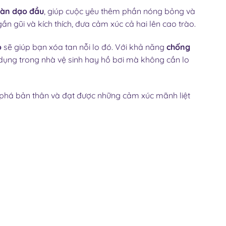
àn dạo đầu
, giúp cuộc yêu thêm phần nóng bỏng và
n gũi và kích thích, đưa cảm xúc cả hai lên cao trào.
o
sẽ giúp bạn xóa tan nỗi lo đó. Với khả năng
chống
 dụng trong nhà vệ sinh hay hồ bơi mà không cần lo
 phá bản thân và đạt được những cảm xúc mãnh liệt