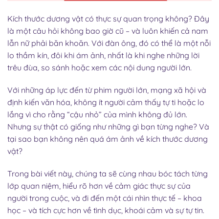
Kích thước dương vật có thực sự quan trọng không? Đây
là một câu hỏi không bao giờ cũ – và luôn khiến cả nam
lẫn nữ phải băn khoăn. Với đàn ông, đó có thể là một nỗi
lo thầm kín, đôi khi ám ảnh, nhất là khi nghe những lời
trêu đùa, so sánh hoặc xem các nội dung người lớn.
Với những áp lực đến từ phim người lớn, mạng xã hội và
định kiến văn hóa, không ít người cảm thấy tự ti hoặc lo
lắng vì cho rằng “cậu nhỏ” của mình không đủ lớn.
Nhưng sự thật có giống như những gì bạn từng nghe? Và
tại sao bạn không nên quá ám ảnh về kích thước dương
vật?
Trong bài viết này, chúng ta sẽ cùng nhau bóc tách từng
lớp quan niệm, hiểu rõ hơn về cảm giác thực sự của
người trong cuộc, và đi đến một cái nhìn thực tế – khoa
học – và tích cực hơn về tình dục, khoái cảm và sự tự tin.