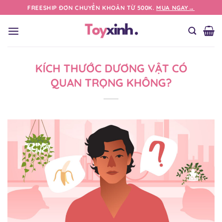
Bỏ
FREESHIP ĐƠN CHUYỂN KHOẢN TỪ 500K.
MUA NGAY→
qua
nội
dung
KÍCH THƯỚC DƯƠNG VẬT CÓ
QUAN TRỌNG KHÔNG?