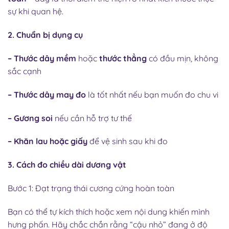
sự khi quan hệ.
2. Chuẩn bị dụng cụ
– Thước dây mềm
hoặc
thước thẳng
có đầu mịn, không
sắc cạnh
– Thước dây may đo
là tốt nhất nếu bạn muốn đo chu vi
– Gương soi
nếu cần hỗ trợ tư thế
– Khăn lau hoặc giấy
để vệ sinh sau khi đo
3. Cách đo chiều dài dương vật
Bước 1: Đạt trạng thái cương cứng hoàn toàn
Bạn có thể tự kích thích hoặc xem nội dung khiến mình
hưng phấn. Hãy chắc chắn rằng “cậu nhỏ” đang ở độ