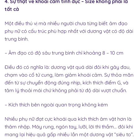
4. Sự thật về khoái cảm tình dục – Size không phải là
tất cả
Một điều thú vị mà nhiều người chưa từng biết: âm đạo
phụ nữ có cấu trúc phù hợp nhất với dương vật có độ dài
trung bình.
– Âm đạo có độ sâu trung bình chỉ khoảng 8 – 10 cm
Điều đó có nghĩa là: dương vật quá dài đôi khi gây đau,
chạm vào cổ tử cung, làm giảm khoái cảm. Sự thỏa mãn
đến từ sự chuyển động đúng nhịp, kích thích điểm G, và
tâm lý thoải mái chứ không phải từ độ dài vượt chuẩn.
– Kích thích bên ngoài quan trọng không kém
Nhiều phụ nữ đạt cực khoái qua kích thích âm vật hơn là
thâm nhập. Máy rung, ngón tay, lưỡi, lời thì thầm… đôi khi
mang lại hiệu quả gấp nhiều lần một dương vật “siêu to”.