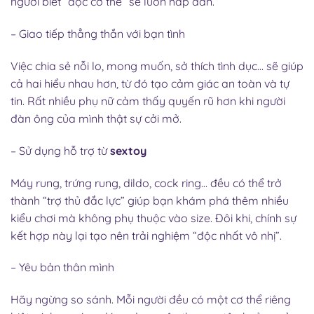
người biết “đọc cơ thể” sẽ luôn hấp dẫn.
– Giao tiếp thẳng thắn với bạn tình
Việc chia sẻ nỗi lo, mong muốn, sở thích tình dục… sẽ giúp
cả hai hiểu nhau hơn, từ đó tạo cảm giác an toàn và tự
tin. Rất nhiều phụ nữ cảm thấy quyến rũ hơn khi người
đàn ông của mình thật sự cởi mở.
– Sử dụng hỗ trợ từ
sextoy
Máy rung, trứng rung, dildo, cock ring… đều có thể trở
thành “trợ thủ đắc lực” giúp bạn khám phá thêm nhiều
kiểu chơi mà không phụ thuộc vào size. Đôi khi, chính sự
kết hợp này lại tạo nên trải nghiệm “độc nhất vô nhị”.
– Yêu bản thân mình
Hãy ngừng so sánh. Mỗi người đều có một cơ thể riêng