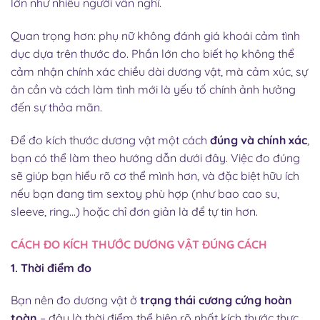
lớn như nhiều người vẫn nghĩ.
Quan trọng hơn: phụ nữ không đánh giá khoái cảm tình
dục dựa trên thước đo. Phần lớn cho biết họ không thể
cảm nhận chính xác chiều dài dương vật, mà cảm xúc, sự
ân cần và cách làm tình mới là yếu tố chính ảnh hưởng
đến sự thỏa mãn.
Để đo kích thước dương vật một cách
đúng và chính xác
,
bạn có thể làm theo hướng dẫn dưới đây. Việc đo đúng
sẽ giúp bạn hiểu rõ cơ thể mình hơn, và đặc biệt hữu ích
nếu bạn đang tìm sextoy phù hợp (như bao cao su,
sleeve, ring…) hoặc chỉ đơn giản là để tự tin hơn.
CÁCH ĐO KÍCH THƯỚC DƯƠNG VẬT ĐÚNG CÁCH
1. Thời điểm đo
Bạn nên đo dương vật ở
trạng thái cương cứng hoàn
toàn
– đây là thời điểm thể hiện rõ nhất kích thước thực