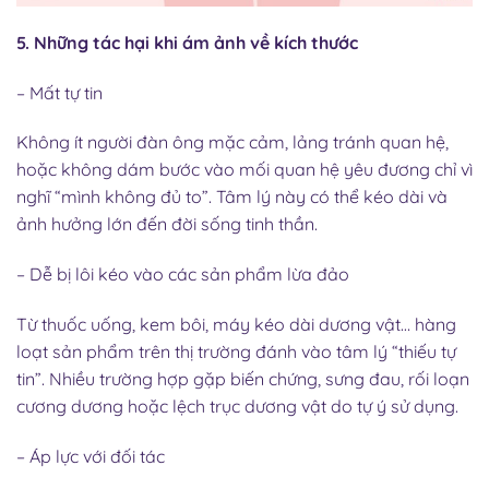
5. Những tác hại khi ám ảnh về kích thước
– Mất tự tin
Không ít người đàn ông mặc cảm, lảng tránh quan hệ,
hoặc không dám bước vào mối quan hệ yêu đương chỉ vì
nghĩ “mình không đủ to”. Tâm lý này có thể kéo dài và
ảnh hưởng lớn đến đời sống tinh thần.
– Dễ bị lôi kéo vào các sản phẩm lừa đảo
Từ thuốc uống, kem bôi, máy kéo dài dương vật… hàng
loạt sản phẩm trên thị trường đánh vào tâm lý “thiếu tự
tin”. Nhiều trường hợp gặp biến chứng, sưng đau, rối loạn
cương dương hoặc lệch trục dương vật do tự ý sử dụng.
– Áp lực với đối tác