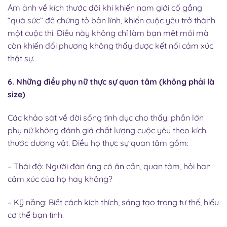
Ám ảnh về kích thước đôi khi khiến nam giới cố gắng
“quá sức” để chứng tỏ bản lĩnh, khiến cuộc yêu trở thành
một cuộc thi. Điều này không chỉ làm bạn mệt mỏi mà
còn khiến đối phương không thấy được kết nối cảm xúc
thật sự.
6. Những điều phụ nữ thực sự quan tâm (không phải là
size)
Các khảo sát về đời sống tình dục cho thấy: phần lớn
phụ nữ không đánh giá chất lượng cuộc yêu theo kích
thước dương vật. Điều họ thực sự quan tâm gồm:
– Thái độ: Người đàn ông có ân cần, quan tâm, hỏi han
cảm xúc của họ hay không?
– Kỹ năng: Biết cách kích thích, sáng tạo trong tư thế, hiểu
cơ thể bạn tình.