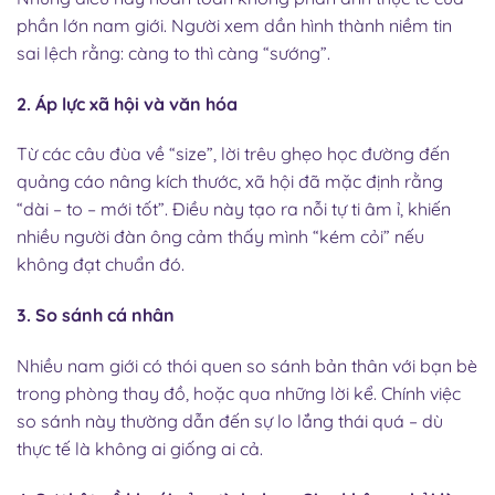
phần lớn nam giới. Người xem dần hình thành niềm tin
sai lệch rằng: càng to thì càng “sướng”.
2. Áp lực xã hội và văn hóa
Từ các câu đùa về “size”, lời trêu ghẹo học đường đến
quảng cáo nâng kích thước, xã hội đã mặc định rằng
“dài – to – mới tốt”. Điều này tạo ra nỗi tự ti âm ỉ, khiến
nhiều người đàn ông cảm thấy mình “kém cỏi” nếu
không đạt chuẩn đó.
3. So sánh cá nhân
Nhiều nam giới có thói quen so sánh bản thân với bạn bè
trong phòng thay đồ, hoặc qua những lời kể. Chính việc
so sánh này thường dẫn đến sự lo lắng thái quá – dù
thực tế là không ai giống ai cả.