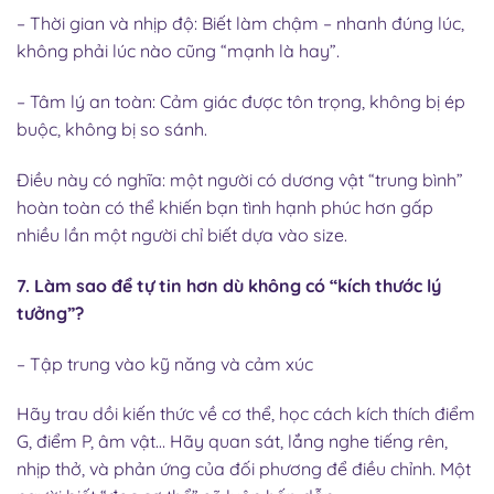
– Thời gian và nhịp độ: Biết làm chậm – nhanh đúng lúc,
không phải lúc nào cũng “mạnh là hay”.
– Tâm lý an toàn: Cảm giác được tôn trọng, không bị ép
buộc, không bị so sánh.
Điều này có nghĩa: một người có dương vật “trung bình”
hoàn toàn có thể khiến bạn tình hạnh phúc hơn gấp
nhiều lần một người chỉ biết dựa vào size.
7. Làm sao để tự tin hơn dù không có “kích thước lý
tưởng”?
– Tập trung vào kỹ năng và cảm xúc
Hãy trau dồi kiến thức về cơ thể, học cách kích thích điểm
G, điểm P, âm vật… Hãy quan sát, lắng nghe tiếng rên,
nhịp thở, và phản ứng của đối phương để điều chỉnh. Một