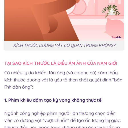
KÍCH THƯỚC DƯƠNG VẬT CÓ QUAN TRỌNG KHÔNG?
TẠI SAO KÍCH THƯỚC LÀ ĐIỀU ÁM ẢNH CỦA NAM GIỚI
Có nhiều lý do khiến đàn ông (và cả phụ nữ) cảm thấy
kích thước dương vật là yếu tố then chốt quyết định “bản
lĩnh đàn ông”:
1. Phim khiêu dâm tạo kỳ vọng không thực tế
Ngành công nghiệp phim người lớn thường chọn diễn
viên có dương vật “vượt chuẩn” để tạo ấn tượng thị giác.
Nhưng điều này hoàn toàn không phản ánh thực tế của