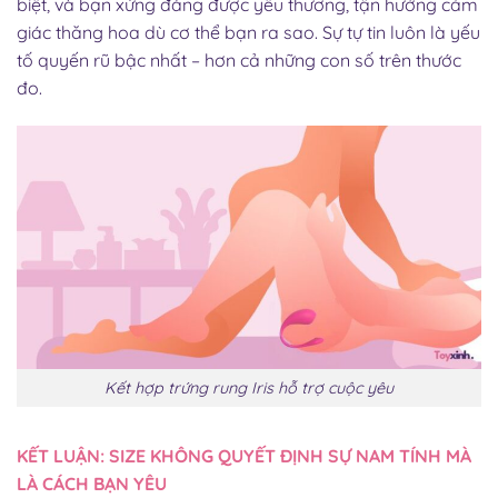
biệt, và bạn xứng đáng được yêu thương, tận hưởng cảm
giác thăng hoa dù cơ thể bạn ra sao. Sự tự tin luôn là yếu
tố quyến rũ bậc nhất – hơn cả những con số trên thước
đo.
Kết hợp trứng rung Iris hỗ trợ cuộc yêu
KẾT LUẬN: SIZE KHÔNG QUYẾT ĐỊNH SỰ NAM TÍNH MÀ
LÀ CÁCH BẠN YÊU