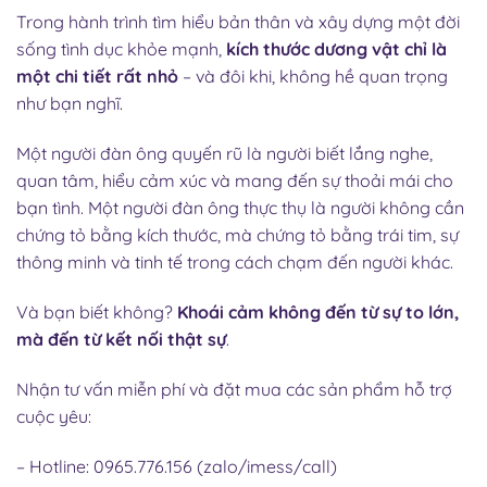
Trong hành trình tìm hiểu bản thân và xây dựng một đời
sống tình dục khỏe mạnh,
kích thước dương vật chỉ là
một chi tiết rất nhỏ
– và đôi khi, không hề quan trọng
như bạn nghĩ.
Một người đàn ông quyến rũ là người biết lắng nghe,
quan tâm, hiểu cảm xúc và mang đến sự thoải mái cho
bạn tình. Một người đàn ông thực thụ là người không cần
chứng tỏ bằng kích thước, mà chứng tỏ bằng trái tim, sự
thông minh và tinh tế trong cách chạm đến người khác.
Và bạn biết không?
Khoái cảm không đến từ sự to lớn,
mà đến từ kết nối thật sự
.
Nhận tư vấn miễn phí và đặt mua các sản phẩm hỗ trợ
cuộc yêu:
– Hotline: 0965.776.156 (zalo/imess/call)