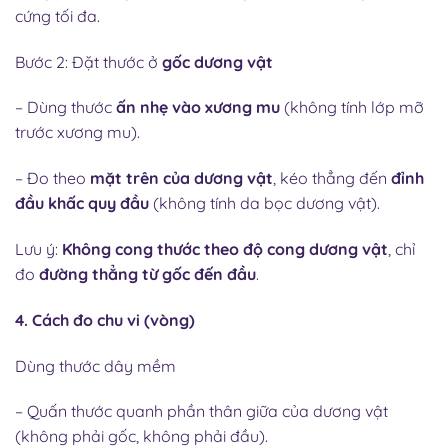
cứng tối đa.
Bước 2: Đặt thước ở
gốc dương vật
– Dùng thước
ấn nhẹ vào xương mu
(không tính lớp mỡ
trước xương mu).
– Đo theo
mặt trên của dương vật
, kéo thẳng đến
đỉnh
đầu khấc quy đầu
(không tính da bọc dương vật).
Lưu ý:
Không cong thước theo độ cong dương vật
, chỉ
đo
đường thẳng từ gốc đến đầu
.
4. Cách đo chu vi (vòng)
Dùng thước dây mềm
– Quấn thước quanh phần thân giữa của dương vật
(không phải gốc, không phải đầu).