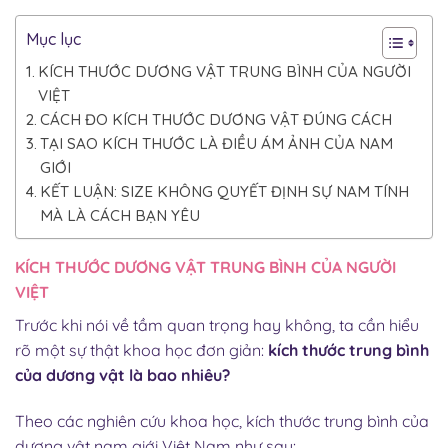
Mục lục
KÍCH THƯỚC DƯƠNG VẬT TRUNG BÌNH CỦA NGƯỜI
VIỆT
CÁCH ĐO KÍCH THƯỚC DƯƠNG VẬT ĐÚNG CÁCH
TẠI SAO KÍCH THƯỚC LÀ ĐIỀU ÁM ẢNH CỦA NAM
GIỚI
KẾT LUẬN: SIZE KHÔNG QUYẾT ĐỊNH SỰ NAM TÍNH
MÀ LÀ CÁCH BẠN YÊU
KÍCH THƯỚC DƯƠNG VẬT TRUNG BÌNH CỦA NGƯỜI
VIỆT
Trước khi nói về tầm quan trọng hay không, ta cần hiểu
rõ một sự thật khoa học đơn giản:
kích thước trung bình
của dương vật là bao nhiêu?
Theo các nghiên cứu khoa học, kích thước trung bình của
dương vật nam giới Việt Nam như sau: