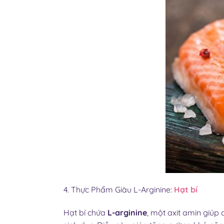
4. Thực Phẩm Giàu L-Arginine:
Hạt bí
Hạt bí chứa
L-arginine
, một axit amin giúp