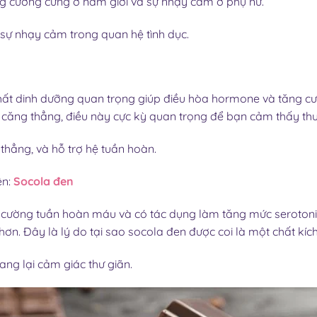
ng cương cứng ở nam giới và sự nhạy cảm ở phụ nữ.
 sự nhạy cảm trong quan hệ tình dục.
hất dinh dưỡng quan trọng giúp điều hòa hormone và tăng c
m căng thẳng, điều này cực kỳ quan trọng để bạn cảm thấy thư
thẳng, và hỗ trợ hệ tuần hoàn.
n:
Socola đen
 cường tuần hoàn máu và có tác dụng làm tăng mức serotoni
ơn. Đây là lý do tại sao socola đen được coi là một chất kíc
ang lại cảm giác thư giãn.