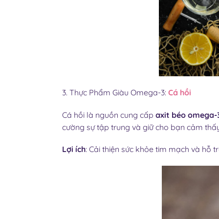
3. Thực Phẩm Giàu Omega-3:
Cá hồi
Cá hồi là nguồn cung cấp
axit béo omega-
cường sự tập trung và giữ cho bạn cảm thấy
Lợi ích
: Cải thiện sức khỏe tim mạch và hỗ t