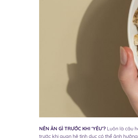
NÊN ĂN GÌ TRƯỚC KHI ‘YÊU’?
Luôn là câu h
trước khi quan hệ tình dục có thể ảnh hưởng