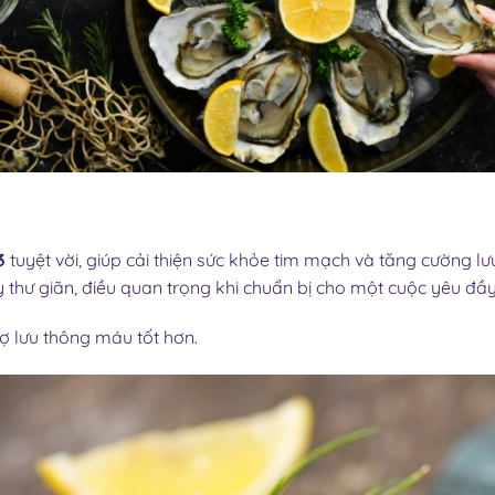
3
tuyệt vời, giúp cải thiện sức khỏe tim mạch và tăng cường 
 thư giãn, điều quan trọng khi chuẩn bị cho một cuộc yêu đầ
rợ lưu thông máu tốt hơn.