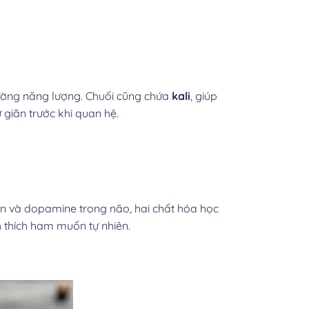
ường năng lượng. Chuối cũng chứa
kali
, giúp
 giãn trước khi quan hệ.
n và dopamine trong não, hai chất hóa học
h thích ham muốn tự nhiên.