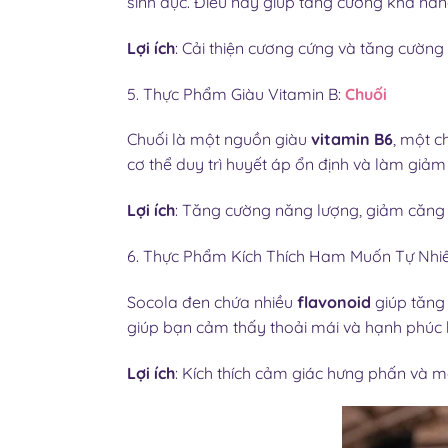
sinh dục. Điều này giúp tăng cường khả nă
Lợi ích
: Cải thiện cương cứng và tăng cường
5. Thực Phẩm Giàu Vitamin B:
Chuối
Chuối là một nguồn giàu
vitamin B6
, một c
cơ thể duy trì huyết áp ổn định và làm giả
Lợi ích
: Tăng cường năng lượng, giảm căng 
6. Thực Phẩm Kích Thích Ham Muốn Tự Nhiê
Socola đen chứa nhiều
flavonoid
giúp tăng
giúp bạn cảm thấy thoải mái và hạnh phúc h
Lợi ích
: Kích thích cảm giác hưng phấn và m