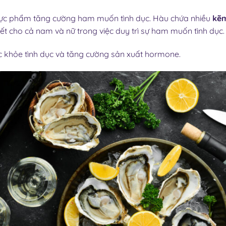
thực phẩm tăng cường ham muốn tình dục. Hàu chứa nhiều
kẽ
ết cho cả nam và nữ trong việc duy trì sự ham muốn tình dục.
c khỏe tình dục và tăng cường sản xuất hormone.