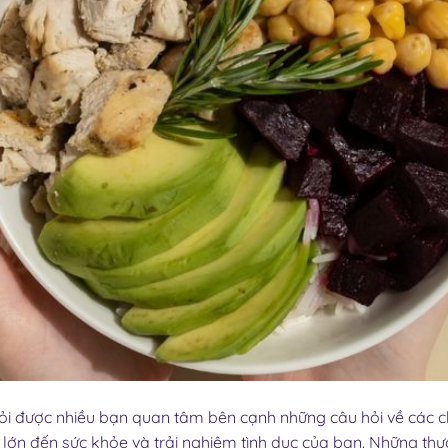
ỏi được nhiều bạn quan tâm bên cạnh những câu hỏi về các 
 lớn đến sức khỏe và trải nghiệm tình dục của bạn. Những thự