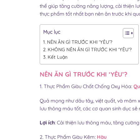
thể giúp tăng cường năng lượng, cải thiện 
thực phẩm tốt nhất bạn nên ăn trước khi qu
Mục lục
NÊN ĂN GÌ TRƯỚC KHI ‘YÊU’?
KHÔNG NÊN ĂN GÌ TRƯỚC KHI ‘YÊU’?
Kết Luận
NÊN ĂN GÌ TRƯỚC KHI ‘YÊU’?
1. Thực Phẩm Giàu Chất Chống Oxy Hóa:
Qu
Quả mọng như dâu tây, việt quất, và mâm x
lưu thông máu tốt, các cơ quan sinh dục sẽ
Lợi ích
: Cải thiện lưu thông máu, tăng cường
2. Thực Phẩm Giàu Kẽm:
Hàu