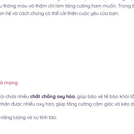
lưu thông máu và thậm chí làm tăng cường ham muốn. Trong bài
an hệ và cách chúng có thể cải thiện cuộc yêu của bạn.
ả mọng
ôi chứa nhiều
chất chống oxy hóa
, giúp bảo vệ tế bào khỏi t
 nhận được nhiều oxy hơn, giúp tăng cường cảm giác và kéo dà
 năng lượng và sự tỉnh táo.