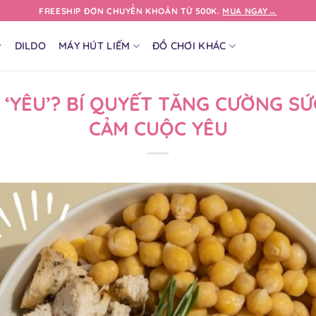
FREESHIP ĐƠN CHUYỂN KHOẢN TỪ 500K.
MUA NGAY→
DILDO
MÁY HÚT LIẾM
ĐỒ CHƠI KHÁC
 ‘YÊU’? BÍ QUYẾT TĂNG CƯỜNG S
CẢM CUỘC YÊU