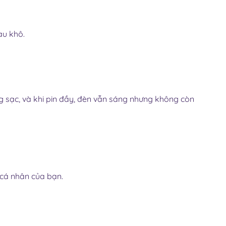
au khô.
ng sạc, và khi pin đầy, đèn vẫn sáng nhưng không còn
u cá nhân của bạn.