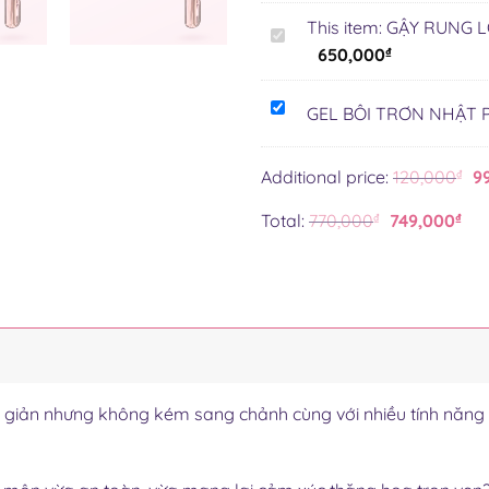
This item:
GẬY RUNG L
GẬY
650,000
₫
RUNG
LOLLIPOP
GEL
QUỐC
GEL BÔI TRƠN NHẬT 
BÔI
DÂN
TRƠN
SƯỞI
Additional price:
120,000
₫
9
NHẬT
ẤM
PHYAIR
THÔNG
Total:
770,000
₫
749,000
₫
100ML
MINH
10
CHẾ
ĐỘ
giản nhưng không kém sang chảnh cùng với nhiều tính năng nổ