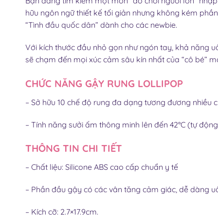
Bạn đang tìm kiếm một món “đồ chơi người lớn” nhập 
hữu ngôn ngữ thiết kế tối giản nhưng không kém phầ
“Tình đầu quốc dân” dành cho các newbie.
Với kích thước đầu nhỏ gọn như ngón tay, khả năng uố
sẽ chạm đến mọi xúc cảm sâu kín nhất của “cô bé” m
CHỨC NĂNG GẬY RUNG LOLLIPOP
– Sở hữu 10 chế độ rung đa dạng tương đương nhiều
– Tính năng sưởi ấm thông minh lên đến 42°C (tự động
THÔNG TIN CHI TIẾT
– Chất liệu: Silicone ABS cao cấp chuẩn y tế
– Phần đầu gậy có các vân tăng cảm giác, dễ dàng uố
– Kích cỡ: 2.7×17.9cm.