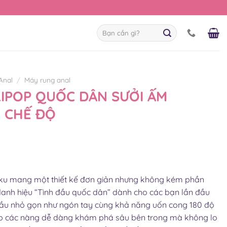
Tìm
kiếm:
Anal
/
Máy rung anal
IPOP QUỐC DÂN SƯỞI ẤM
 CHẾ ĐỘ
ku mang một thiết kế đơn giản nhưng không kém phần
danh hiệu “Tình đầu quốc dân” dành cho các bạn lần đầu
 đầu nhỏ gọn như ngón tay cùng khả năng uốn cong 180 độ
iúp các nàng dễ dàng khám phá sâu bên trong mà không lo