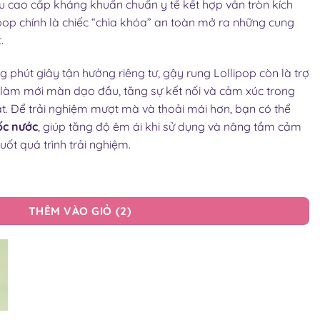
ệu cao cấp kháng khuẩn chuẩn y tế kết hợp vân tròn kích
ipop chính là chiếc “chìa khóa” an toàn mở ra những cung
.
 phút giây tận hưởng riêng tư, gậy rung Lollipop còn là trợ
i làm mới màn dạo đầu, tăng sự kết nối và cảm xúc trong
. Để trải nghiệm mượt mà và thoải mái hơn, bạn có thể
ốc nước
, giúp tăng độ êm ái khi sử dụng và nâng tầm cảm
suốt quá trình trải nghiệm.
N SƯỞI ẤM THÔNG MINH 10 CHẾ ĐỘ số lượng
THÊM VÀO GIỎ
2