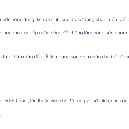
 nước hoặc dung dịch vệ sinh, sau đó sử dụng khăn mềm để l
cone hay rửa trực tiếp nước nóng để không làm hỏng sản phẩm.
o trên thân máy để biết tình trạng sạc. Đèn nháy cho biết đa
 tới 50-60 phút, tùy thuộc vào chế độ rung và sở thích, nhu cầ
.