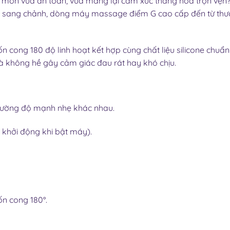
môn vừa an toàn, vừa mang lại cảm xúc thăng hoa trọn vẹn? G
n sang chảnh, dòng máy massage điểm G cao cấp đến từ thư
n cong 180 độ linh hoạt kết hợp cùng chất liệu silicone chuẩ
à không hề gây cảm giác đau rát hay khó chịu.
 cường độ mạnh nhẹ khác nhau.
 khởi động khi bật máy).
n cong 180°.