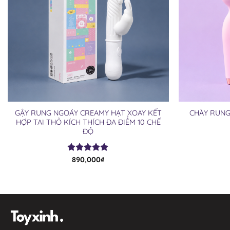
GẬY RUNG NGOÁY CREAMY HẠT XOAY KẾT
CHÀY RUNG 
HỢP TAI THỎ KÍCH THÍCH ĐA ĐIỂM 10 CHẾ
ĐỘ
Được xếp
890,000
₫
hạng
5.00
5 sao