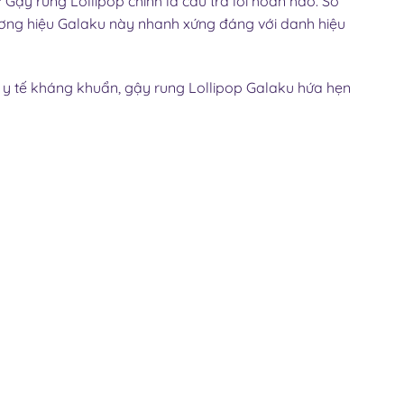
ậy rung Lollipop chính là câu trả lời hoàn hảo. Sở
ơng hiệu Galaku này nhanh xứng đáng với danh hiệu
n y tế kháng khuẩn, gậy rung Lollipop Galaku hứa hẹn