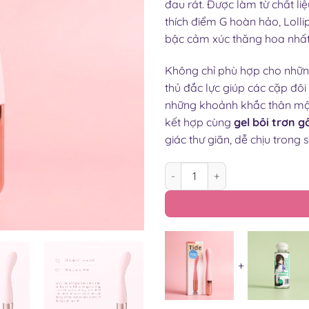
đau rát. Được làm từ chất li
thích điểm G hoàn hảo, Loll
bậc cảm xúc thăng hoa nhất
Không chỉ phù hợp cho những
thủ đắc lực giúp các cặp đô
những khoảnh khắc thân mật
kết hợp cùng
gel bôi trơn g
giác thư giãn, dễ chịu trong 
GẬY RUNG LOLLIPOP QUỐC DÂ