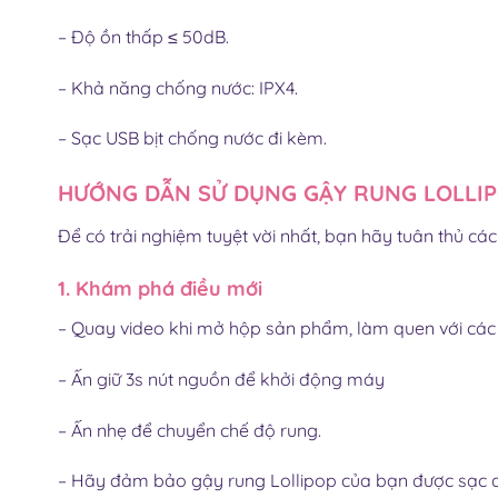
– Độ ồn thấp ≤ 50dB.
– Khả năng chống nước: IPX4.
– Sạc USB bịt chống nước đi kèm.
HƯỚNG DẪN SỬ DỤNG GẬY RUNG LOLLI
Để có trải nghiệm tuyệt vời nhất, bạn hãy tuân thủ cá
1. Khám phá điều mới
– Quay video khi mở hộp sản phẩm, làm quen với các 
– Ấn giữ 3s nút nguồn để khởi động máy
– Ấn nhẹ để chuyển chế độ rung.
– Hãy đảm bảo gậy rung Lollipop
của bạn được sạc đ