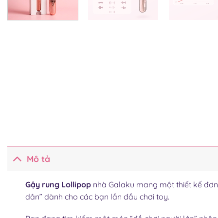
Mô tả
Gậy rung Lollipop
nhà Galaku mang một thiết kế đơn 
dân” dành cho các bạn lần đầu chơi toy.