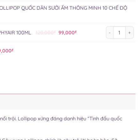
OLLIPOP QUỐC DÂN SƯỞI ẤM THÔNG MINH 10 CHẾ ĐỘ
GEL BÔI TRƠN 
Giá
Giá
PHYAIR 100ML
120,000
₫
99,000
₫
gốc
hiện
là:
tại
9,000
₫
120,000₫.
là:
99,000₫.
i trội. Lollipop xứng đáng danh hiệu “Tình đầu quốc