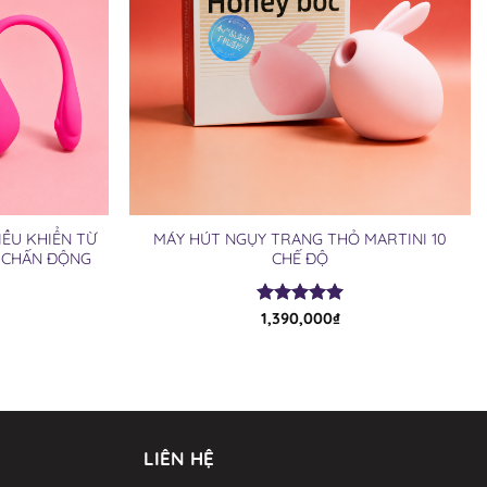
IỀU KHIỂN TỪ
MÁY HÚT NGỤY TRANG THỎ MARTINI 10
G CHẤN ĐỘNG
CHẾ ĐỘ
Được xếp
1,390,000
₫
hạng
4.94
5 sao
LIÊN HỆ