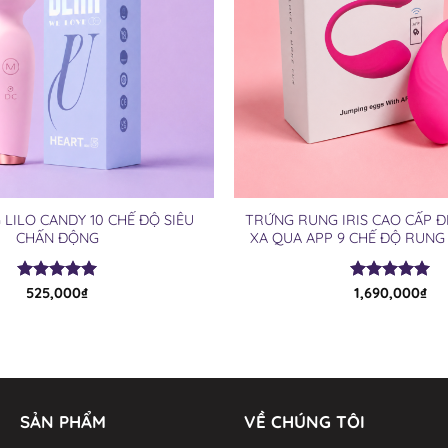
LILO CANDY 10 CHẾ ĐỘ SIÊU
TRỨNG RUNG IRIS CAO CẤP Đ
CHẤN ĐỘNG
XA QUA APP 9 CHẾ ĐỘ RUN
Được xếp
525,000
₫
Được xếp
1,690,000
₫
hạng
4.94
hạng
4.94
5 sao
5 sao
SẢN PHẨM
VỀ CHÚNG TÔI