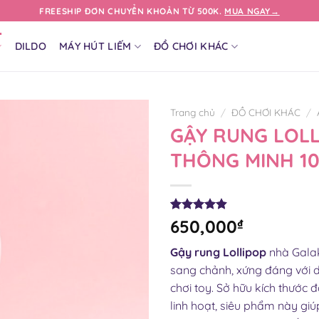
FREESHIP ĐƠN CHUYỂN KHOẢN TỪ 500K.
MUA NGAY→
DILDO
MÁY HÚT LIẾM
ĐỒ CHƠI KHÁC
Trang chủ
/
ĐỒ CHƠI KHÁC
/
GẬY RUNG LOLL
THÔNG MINH 10
4.90
29
trên 5
650,000
₫
dựa trên
đánh giá
Gậy rung Lollipop
nhà Gala
sang chảnh, xứng đáng với 
chơi toy. Sở hữu kích thước
linh hoạt, siêu phẩm này g