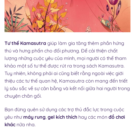
Tư thế Kamasutra
giúp làm gia tăng thêm phần hứng
thú và hưng phấn cho đối phương. Để cải thiện chất
lượng những cuộc yêu của mình, mọi người có thể tham
khảo một số tư thế được rút ra trong sách Kamasutra.
Tuy nhiên, không phải ai cũng biết rằng ngoài việc giới
thiệu các tư thế quan hệ, Kamasutra còn mang đến triết
lý sâu sắc về sự cân bằng và kết nối giữa hai người trong
chuyện chăn gối.
Bạn đừng quên sử dụng các trợ thủ đắc lực trong cuộc
yêu như
máy rung
,
gel kích thích
hay các món
đồ chơi
khác
nữa nha.