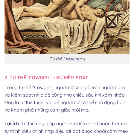
Tư thế Missionary
2. TƯ THẾ ‘COWGIRL’ – SỰ KIỂM SOÁT
Trong tư thế “Cowgirl”, người nữ sẽ ngồi trên người nam
và kiểm soát nhịp độ cũng như chiều sâu khi xâm nhập.
Đây là tư thế tuyệt vời để người nữ có thể chủ động hơn
và khám phá những cảm giác mới mẻ.
Lợi ích
: Tư thế này giúp người nữ kiểm soát hoàn toàn và
tự mình điều chỉnh nhịp điệu để đạt được khoái cảm theo