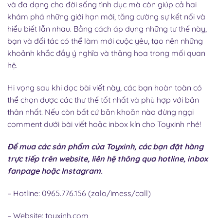
và đa dạng cho đời sống tình dục mà còn giúp cả hai
khám phá những giới hạn mới, tăng cường sự kết nối và
hiểu biết lẫn nhau. Bằng cách áp dụng những tư thế này,
bạn và đối tác có thể làm mới cuộc yêu, tạo nên những
khoảnh khắc đầy ý nghĩa và thăng hoa trong mối quan
hệ.
Hi vọng sau khi đọc bài viết này, các bạn hoàn toàn có
thể chọn được các thư thế tốt nhất và phù hợp với bản
thân nhất. Nếu còn bất cứ băn khoăn nào đừng ngại
comment dưới bài viết hoặc inbox kín cho Toyxinh nhé!
Để mua các sản phẩm của Toyxinh, các bạn đặt hàng
trực tiếp trên website, liên hệ thông qua hotline, inbox
fanpage hoặc Instagram.
– Hotline: 0965.776.156 (zalo/imess/call)
– Website:
toyxinh.com