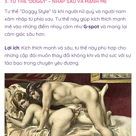
3. TƯ THẾ ‘DOGGY’ – NHẤP SÂU VÀ MẠNH MẼ
Tư thế “Doggy Style” là khi người nữ quỳ và người nam
xâm nhập từ phía sau. Tư thế này giúp kích thích mạnh
mẽ vào những điểm nhạy cảm như
G-spot
và mang lại
cảm giác sâu hơn.
Lợi ích
: Kích thích mạnh và sâu, tư thế này phù hợp cho
những cặp đôi muốn thay đổi không khí và thử sức với sự
táo bạo trong chuyện yêu đương.