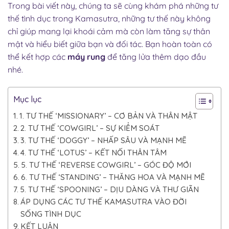
Trong bài viết này, chúng ta sẽ cùng khám phá những tư
thế tình dục trong Kamasutra, những tư thế này không
chỉ giúp mang lại khoái cảm mà còn làm tăng sự thân
mật và hiểu biết giữa bạn và đối tác. Bạn hoàn toàn có
thể kết hợp các
máy rung
để tăng lửa thêm dạo đầu
nhé.
Mục lục
1. TƯ THẾ ‘MISSIONARY’ – CƠ BẢN VÀ THÂN MẬT
2. TƯ THẾ ‘COWGIRL’ – SỰ KIỂM SOÁT
3. TƯ THẾ ‘DOGGY’ – NHẤP SÂU VÀ MẠNH MẼ
4. TƯ THẾ ‘LOTUS’ – KẾT NỐI THÂN TÂM
5. TƯ THẾ ‘REVERSE COWGIRL’ – GÓC ĐỘ MỚI
6. TƯ THẾ ‘STANDING’ – THĂNG HOA VÀ MẠNH MẼ
5. TƯ THẾ ‘SPOONING’ – DỊU DÀNG VÀ THƯ GIÃN
ÁP DỤNG CÁC TƯ THẾ KAMASUTRA VÀO ĐỜI
SỐNG TÌNH DỤC
KẾT LUẬN