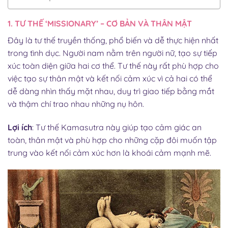
1. TƯ THẾ ‘MISSIONARY’ – CƠ BẢN VÀ THÂN MẬT
Đây là tư thế truyền thống, phổ biến và dễ thực hiện nhất
trong tình dục. Người nam nằm trên người nữ, tạo sự tiếp
xúc toàn diện giữa hai cơ thể. Tư thế này rất phù hợp cho
việc tạo sự thân mật và kết nối cảm xúc vì cả hai có thể
dễ dàng nhìn thấy mặt nhau, duy trì giao tiếp bằng mắt
và thậm chí trao nhau những nụ hôn.
Lợi ích
: Tư thế Kamasutra này giúp tạo cảm giác an
toàn, thân mật và phù hợp cho những cặp đôi muốn tập
trung vào kết nối cảm xúc hơn là khoái cảm mạnh mẽ.