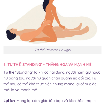
Tư thế Reverse Cowgirl
6. TƯ THẾ ‘STANDING’ – THĂNG HOA VÀ MẠNH MẼ
Tư thế “Standing” là khi cả hai đứng, người nam giữ người
nữ bằng tay, người nữ quấn chân quanh eo đối tác. Tư
thế này có thể khó thực hiện nhưng mang lại cảm giác
mới lạ và mạnh mẽ.
Lợi ích
: Mang lại cảm giác táo bạo và kích thích mạnh,