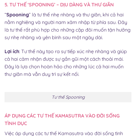
5. TƯ THẾ ‘SPOONING’ – DỊU DÀNG VÀ THƯ GIÃN
“
Spooning
” là tư thế nhẹ nhàng và thư giãn, khi cả hai
nằm nghiêng và người nam xâm nhập từ phía sau. Đây
là tư thế rất phù hợp cho những cặp đôi muốn tận hưởng
sự nhẹ nhàng và yên bình sau một ngày dài.
Lợi ích
: Tư thế này tạo ra sự tiếp xúc nhẹ nhàng và giúp
cả hai cảm nhận được sự gần gũi một cách thoải mái.
Đây là lựa chọn hoàn hảo cho những lúc cả hai muốn
thư giãn mà vẫn duy trì sự kết nối.
Tư thế Spooning
ÁP DỤNG CÁC TƯ THẾ KAMASUTRA VÀO ĐỜI SỐNG
TÌNH DỤC
Việc áp dụng các tư thế Kamasutra vào đời sống tình