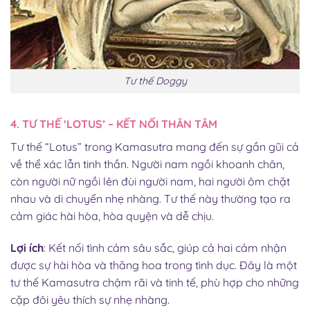
Tư thế Doggy
4. TƯ THẾ ‘LOTUS’ – KẾT NỐI THÂN TÂM
Tư thế “Lotus” trong Kamasutra mang đến sự gần gũi cả
về thể xác lẫn tinh thần. Người nam ngồi khoanh chân,
còn người nữ ngồi lên đùi người nam, hai người ôm chặt
nhau và di chuyển nhẹ nhàng. Tư thế này thường tạo ra
cảm giác hài hòa, hòa quyện và dễ chịu.
Lợi ích
: Kết nối tình cảm sâu sắc, giúp cả hai cảm nhận
được sự hài hòa và thăng hoa trong tình dục. Đây là một
tư thế Kamasutra chậm rãi và tinh tế, phù hợp cho những
cặp đôi yêu thích sự nhẹ nhàng.