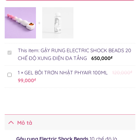
This item:
GẬY RUNG ELECTRIC SHOCK BEADS 20
GẬY
CHẾ ĐỘ XUNG ĐIỆN ĐA TẦNG
650,000
₫
RUNG
ELECTRIC
1
×
GEL BÔI TRƠN NHẬT PHYAIR 100ML
120,000
₫
SHOCK
GEL
Giá
Giá
99,000
₫
BEADS
BÔI
gốc
hiện
20
TRƠN
là:
tại
CHẾ
NHẬT
ĐỘ
120,000₫.
là:
PHYAIR
XUNG
100ML
99,000₫.
ĐIỆN
Mô tả
ĐA
TẦNG
Gậy rung Electric Shock Beads
10 chế độ là