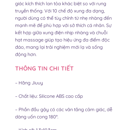
giác kích thích lan tỏa khác biệt so với rung
truyền thống. Với 10 chế độ xung đa dạng,
người dùng có thể tùy chỉnh từ nhẹ nhàng đến
mạnh mẽ để phù hợp với sở thích cá nhân. Sự
kết hợp giữa xung điện nhịp nhàng và chuỗi
hạt massage giúp tạo hiệu ứng đa điểm độc
đáo, mang lại trải nghiệm mới lạ và sống
động hơn.
THÔNG TIN CHI TIẾT
– Hãng Jiuuy
– Chất liệu: Silicone ABS cao cấp
– Phần đầu gậy có các vân tăng cảm giác, dễ
dàng uốn cong 180°.
– Kích cỡ: 1.3×19.3cm.