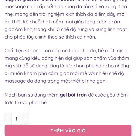
massage cao cấp kết hợp rung đa tần số và xung điện
nhẹ, mang đến trải nghiệm kích thích đa điểm đầy mới
lạ. Thiết kế chuỗi hạt mềm mại giúp tăng cường cảm
giác ôm khít, trong khi 10 chế độ rung và xung linh hoạt
cho phép tùy chỉnh theo sở thích cá nhân.
Chất liệu silicone cao cấp an toàn cho da, bề mặt mịn
màng cùng kiểu dáng hiện đại giúp sản phẩm vừa thẩm
mỹ vừa dễ sử dụng. Đây là lựa chọn phù hợp cho những
ai muốn khám phá cảm giác mới mẻ với nhiều chế độ
massage đa dạng trong một thiết bị nhỏ gọn.
Mách bạn sử dụng thêm
gel bôi trơn
để cuộc yêu thêm
trơn tru và phê nhé!
GẬY RUNG ELECTRIC SHOCK BEADS 20 CHẾ ĐỘ XUNG ĐIỆN ĐA T
THÊM VÀO GIỎ