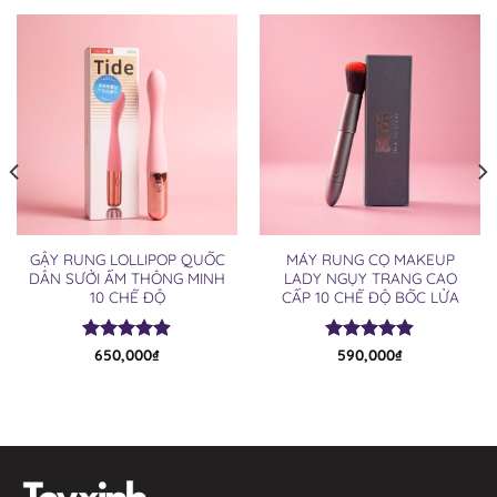
GẬY RUNG LOLLIPOP QUỐC
MÁY RUNG CỌ MAKEUP
DÂN SƯỞI ẤM THÔNG MINH
LADY NGỤY TRANG CAO
10 CHẾ ĐỘ
CẤP 10 CHẾ ĐỘ BỐC LỬA
Được xếp
650,000
₫
Được xếp
590,000
₫
hạng
4.90
hạng
4.85
5 sao
5 sao