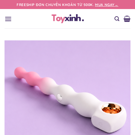
Bỏ
FREESHIP ĐƠN CHUYỂN KHOẢN TỪ 500K.
MUA NGAY→
qua
nội
dung