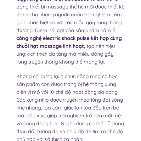
dòng thiết bị massage thế hệ mới được thiết kế
dành cho những người muốn trải nghiệm cảm
giác khác biệt so với các mẫu gậy rung thông
thường. Điểm nổi bật của sản phẩm nằm ở
công nghệ electric shock pulse kết hợp cùng
chuỗi hạt massage linh hoạt,
tạo nên hiệu
ứng kích thích đa tầng mà nhiều dòng gậy
rung truyền thống không thể mang lại.
Không chỉ dừng lại ở chức năng rung cơ học,
sản phẩm còn được trang bị hệ thống xung
điện vi mô với 10 chế độ hoạt động đa dạng.
Các xung nhịp được truyền theo từng đợt sóng
nhẹ nhàng, tạo cảm giác lan tỏa đều trên bề
mặt tiếp xúc, giúp trải nghiệm trở nên mới mẻ
và sống động hơn. Người dùng có thể dễ dàng
thay đổi cường độ và nhịp độ để tìm ra chế độ
phù hợp với sở thích cá nhân.