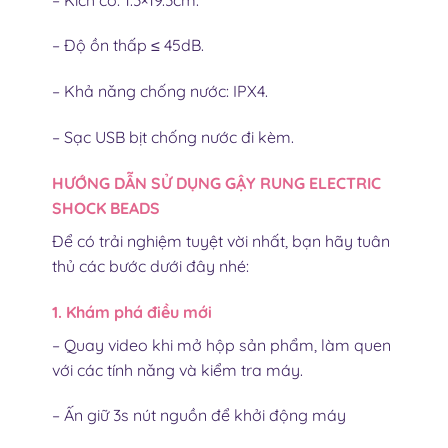
– Độ ồn thấp ≤ 45dB.
– Khả năng chống nước: IPX4.
– Sạc USB bịt chống nước đi kèm.
HƯỚNG DẪN SỬ DỤNG GẬY RUNG E
LECTRIC
SHOCK BEADS
Để có trải nghiệm tuyệt vời nhất, bạn hãy tuân
thủ các bước dưới đây nhé:
1. Khám phá điều mới
– Quay video khi mở hộp sản phẩm, làm quen
với các tính năng và kiểm tra máy.
– Ấn giữ 3s nút nguồn để khởi động máy