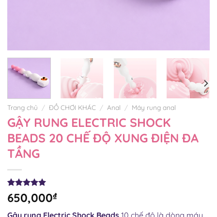
Trang chủ
/
ĐỒ CHƠI KHÁC
/
Anal
/
Máy rung anal
GẬY RUNG ELECTRIC SHOCK
BEADS 20 CHẾ ĐỘ XUNG ĐIỆN ĐA
TẦNG
5.00
1
trên 5
650,000
₫
dựa trên
đánh giá
Gậy rung Electric Shock Beads
10 chế độ là dòng máy